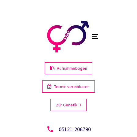
Links
Zur
primären
überspringen
Navigation
springen
Toggle
Zum
navigation
Inhalt
springen
Aufnahmebogen
Termin vereinbaren
Zur Genetik
05121-206790