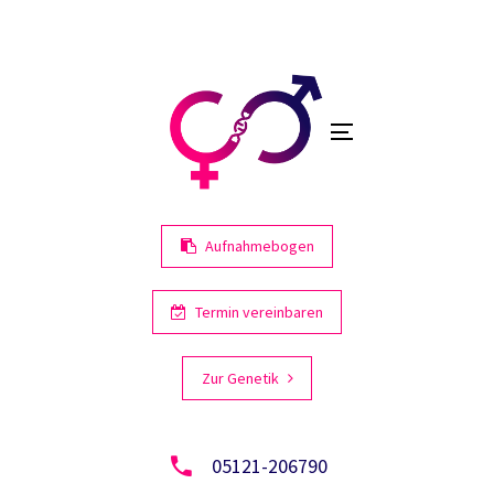
Links
Zur
primären
überspringen
Navigation
springen
Toggle
Zum
navigation
Inhalt
springen
Aufnahmebogen
Termin vereinbaren
Zur Genetik
05121-206790