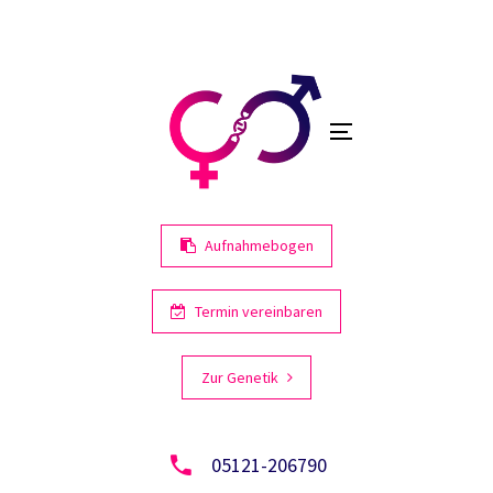
Links
Zur
primären
überspringen
Navigation
springen
Toggle
Zum
navigation
Inhalt
springen
Aufnahmebogen
Termin vereinbaren
Zur Genetik
05121-206790