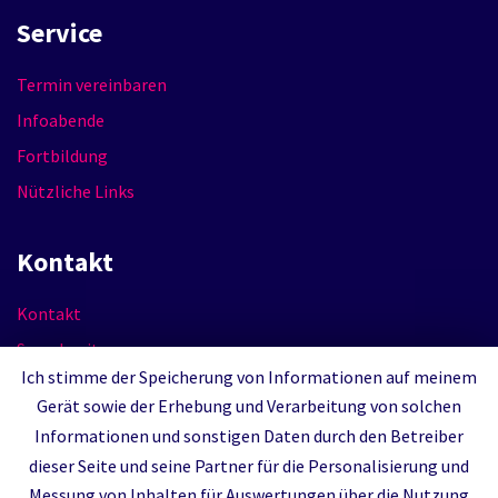
Service
Termin vereinbaren
Infoabende
Fortbildung
Nützliche Links
Kontakt
Kontakt
Sprechzeiten
Ich stimme der Speicherung von Informationen auf meinem
Impressum
Gerät sowie der Erhebung und Verarbeitung von solchen
Datenschutzerklärung
Informationen und sonstigen Daten durch den Betreiber
dieser Seite und seine Partner für die Personalisierung und
Messung von Inhalten für Auswertungen über die Nutzung