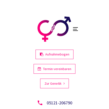
Links
Zur
primären
überspringen
Navigation
springen
Toggle
Zum
navigation
Inhalt
springen
Aufnahmebogen
Termin vereinbaren
Zur Genetik
05121-206790