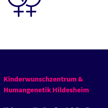
Kinderwunschzentrum &
Humangenetik Hildesheim