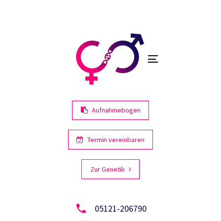
Links
Zur
primären
überspringen
Navigation
springen
Toggle
Zum
navigation
Inhalt
springen
Aufnahmebogen
Termin vereinbaren
Zur Genetik
05121-206790